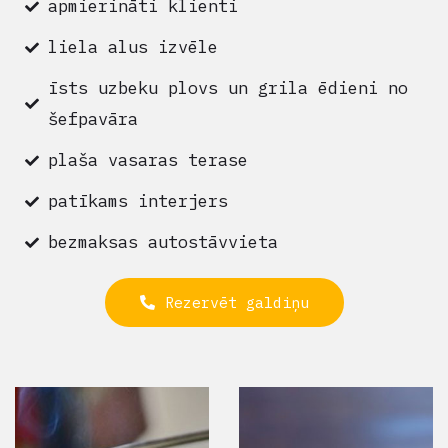
apmierināti klienti
liela alus izvēle
īsts uzbeku plovs un grila ēdieni no
šefpavāra
plaša vasaras terase
patīkams interjers
bezmaksas autostāvvieta
Rezervēt galdiņu