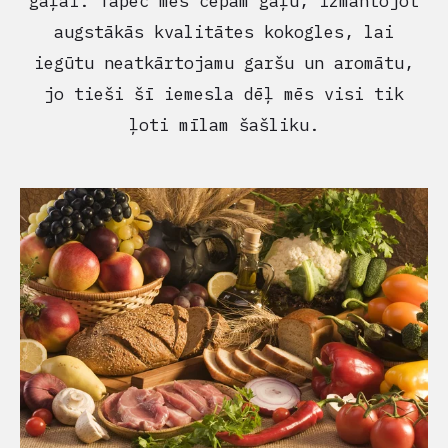
gaļai. Tāpēc mēs cepam gaļu, izmantojot
augstākās kvalitātes kokogles, lai
iegūtu neatkārtojamu garšu un aromātu,
jo tieši šī iemesla dēļ mēs visi tik
ļoti mīlam šašliku.