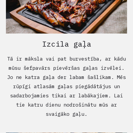
Izcila gaļa
Tā ir māksla vai pat burvestība, ar kādu
mūsu šefpavārs pievēršas gaļas izvēlei.
Jo ne katra gaļa der labam šašlikam. Mēs
rūpīgi atlasām gaļas piegādātājus un
sadarbojamies tikai ar labākajiem. Lai
tie katru dienu nodrošinātu mūs ar
svaigāko gaļu.