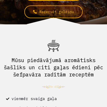
Rezervēt galdiņu
Mūsu piedāvājumā aromātisks
šašliks un citi gaļas ēdieni pēc
šefpavāra radītām receptēm
vienmēr svaiga gaļa