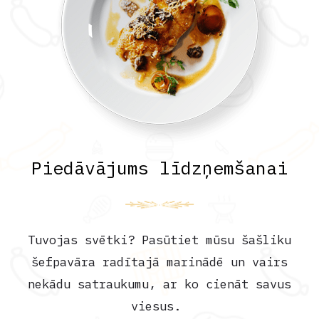
Piedāvājums līdzņemšanai
Tuvojas svētki? Pasūtiet mūsu šašliku
šefpavāra radītajā marinādē un vairs
nekādu satraukumu, ar ko cienāt savus
viesus.