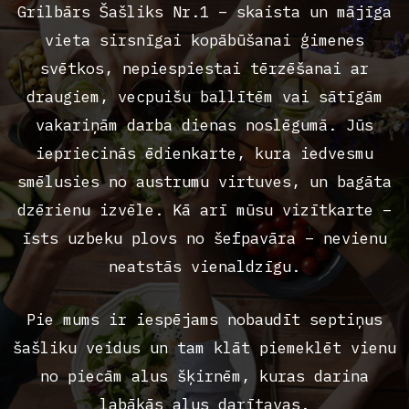
Grilbārs Šašliks Nr.1 ​​– skaista un mājīga
vieta sirsnīgai kopābūšanai ģimenes
svētkos, nepiespiestai tērzēšanai ar
draugiem, vecpuišu ballītēm vai sātīgām
vakariņām darba dienas noslēgumā. Jūs
iepriecinās ēdienkarte, kura iedvesmu
smēlusies no austrumu virtuves, un bagāta
dzērienu izvēle. Kā arī mūsu vizītkarte –
īsts uzbeku plovs no šefpavāra – nevienu
neatstās vienaldzīgu.
Pie mums ir iespējams nobaudīt septiņus
šašliku veidus un tam klāt piemeklēt vienu
no piecām alus šķirnēm, kuras darina
labākās alus darītavas.