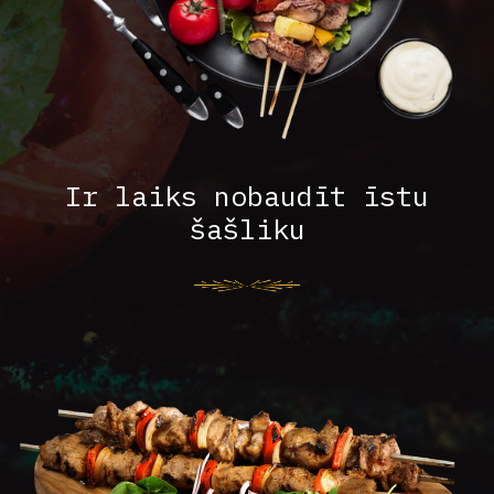
Ir laiks nobaudīt īstu
šašliku