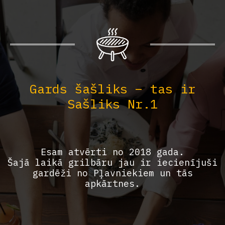
Gards šašliks – tas ir
Sašliks Nr.1
Esam atvērti no 2018 gada.
Šajā laikā grilbāru jau ir iecienījuši
gardēži no Pļavniekiem un tās
apkārtnes.