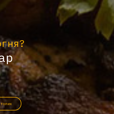
огня?
ар
столик