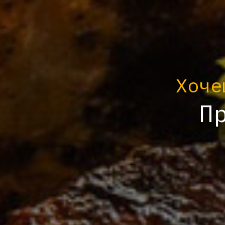
Хоче
П